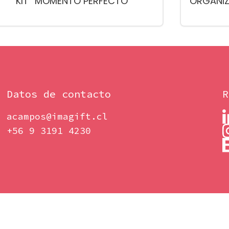
KIT “MOMENTO PERFECTO”
ORGANIZ
Datos de contacto
R
acampos@imagift.cl
+56 9 3191 4230