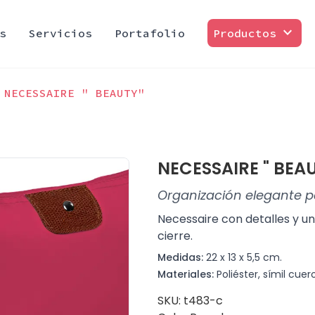
expand_more
s
Servicios
Portafolio
Productos
NECESSAIRE " BEAUTY"
NECESSAIRE " BEA
Organización elegante p
Necessaire con detalles y un 
cierre.
Medidas:
22 x 13 x 5,5 cm.
Materiales:
Poliéster, símil cuer
SKU: t483-c