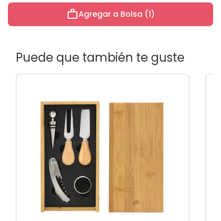
work
Agregar a Bolsa (1)
Puede que también te guste