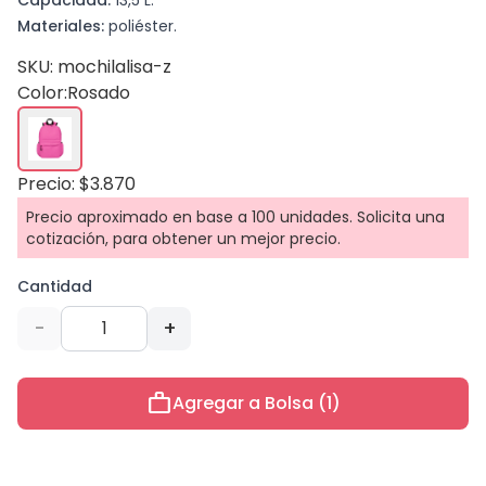
Capacidad:
13,5 L.
Materiales:
poliéster.
SKU: mochilalisa-z
Color:
Rosado
Precio: $3.870
Precio aproximado en base a 100 unidades. Solicita una
cotización, para obtener un mejor precio.
Cantidad
-
+
work
Agregar a Bolsa (1)