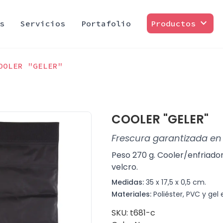
expand_more
s
Servicios
Portafolio
Productos
OOLER "GELER"
COOLER "GELER"
Frescura garantizada e
Peso 270 g. Cooler/enfriador 
velcro.
Medidas:
35 x 17,5 x 0,5 cm.
Materiales:
Poliéster, PVC y gel 
SKU: t681-c