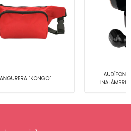
AUDÍFONO
ANGURERA "KONGO"
INALÁMBRIC