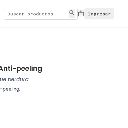
search
work
Ingresar
Anti-peeling
que perdura
-peeling.