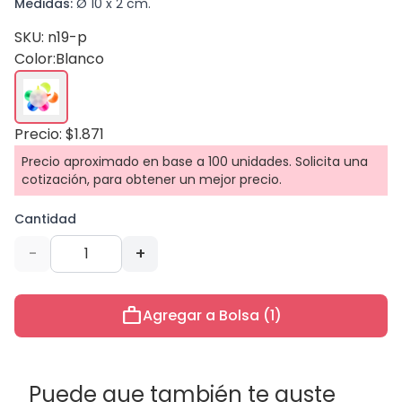
Medidas:
Ø 10 x 2 cm.
SKU: n19-p
Color:
Blanco
Precio: $1.871
Precio aproximado en base a 100 unidades. Solicita una
cotización, para obtener un mejor precio.
Cantidad
-
+
work
Agregar a Bolsa (1)
Puede que también te guste