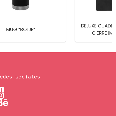
DELUXE CUADE
MUG “BOLJE”
CIERRE IM
edes sociales