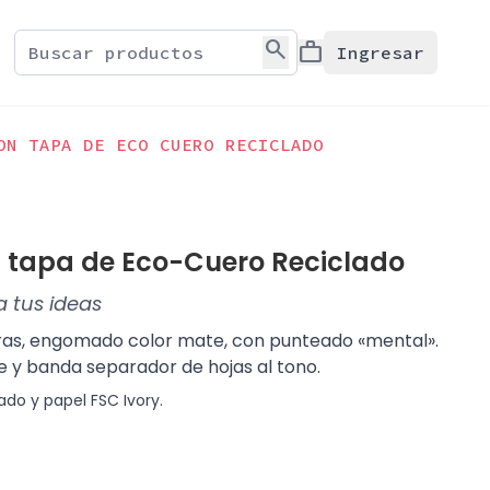
search
work
Ingresar
ON TAPA DE ECO CUERO RECICLADO
n tapa de Eco-Cuero Reciclado
a tus ideas
uras, engomado color mate, con punteado «mental».
e y banda separador de hojas al tono.
do y papel FSC Ivory.