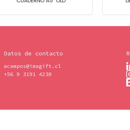
CUADERNO A5 "OLD"
L
Datos de contacto
R
acampos@imagift.cl
+56 9 3191 4230