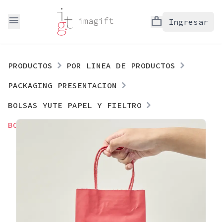
menu
work
Ingresar
PRODUCTOS
POR LINEA DE PRODUCTOS
PACKAGING PRESENTACION
BOLSAS YUTE PAPEL Y FIELTRO
BOLSA DE PAPEL KRAFT ROJO | 20X14X8 (CM)