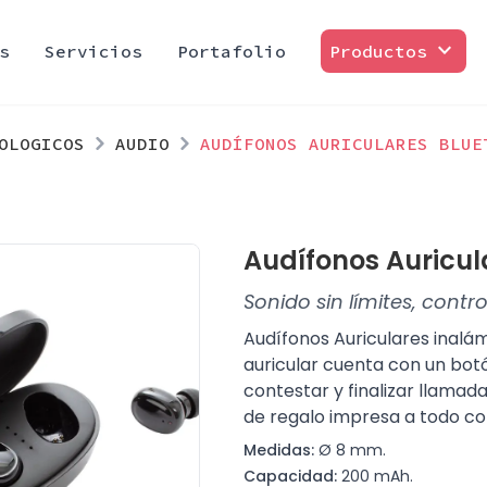
expand_more
s
Servicios
Portafolio
Productos
OLOGICOS
AUDIO
AUDÍFONOS AURICULARES BLUE
Audífonos Auricul
Sonido sin límites, contr
Audífonos Auriculares inalá
auricular cuenta con un botó
contestar y finalizar llamad
de regalo impresa a todo col
Medidas:
Ø 8 mm.
Capacidad:
200 mAh.