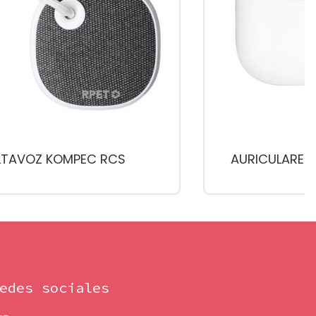
LTAVOZ KOMPEC RCS
AURICULARES 
edes sociales