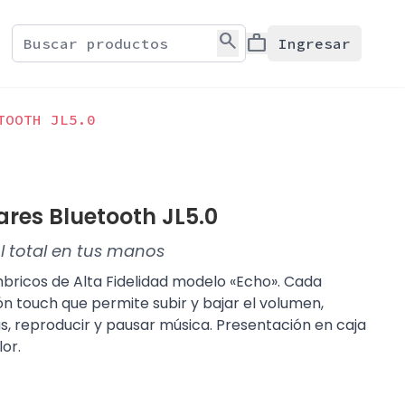
search
work
Ingresar
TOOTH JL5.0
ares Bluetooth JL5.0
ol total en tus manos
mbricos de Alta Fidelidad modelo «Echo». Cada
n touch que permite subir y bajar el volumen,
as, reproducir y pausar música. Presentación en caja
or.