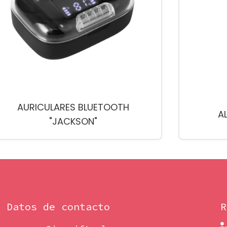
AURICULARES BLUETOOTH
A
"JACKSON"
Datos de contacto
R