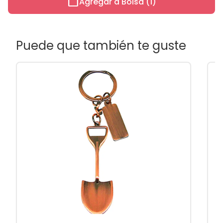
work
Agregar a Bolsa (1)
Puede que también te guste