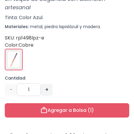
artesanal
Tinta: Color Azul.
Materiales:
metal, piedra lapislázuli y madera.
SKU: rp1498lpz-e
Color:
Cobre
Cantidad
-
+
work
Agregar a Bolsa (1)