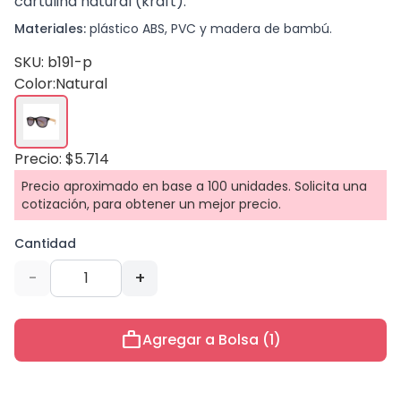
cartulina natural (kraft).
Materiales:
plástico ABS, PVC y madera de bambú.
SKU: b191-p
Color:
Natural
Precio: $5.714
Precio aproximado en base a 100 unidades. Solicita una
cotización, para obtener un mejor precio.
Cantidad
-
+
work
Agregar a Bolsa (1)