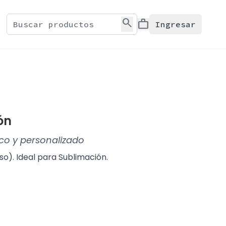
search
work
Ingresar
ón
ico y personalizado
o). Ideal para Sublimación.