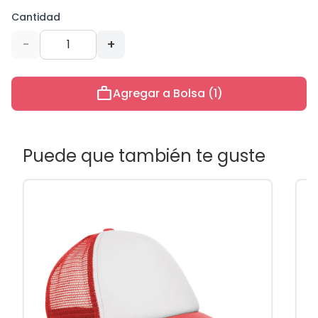
Cantidad
-
+
work
Agregar a Bolsa (1)
Puede que también te guste