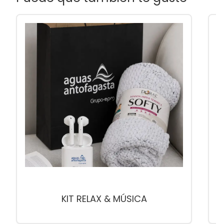
KIT RELAX & MÚSICA