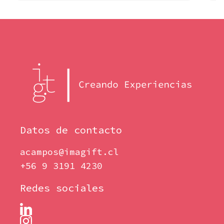
Datos de contacto
acampos@imagift.cl
+56 9 3191 4230
Redes sociales