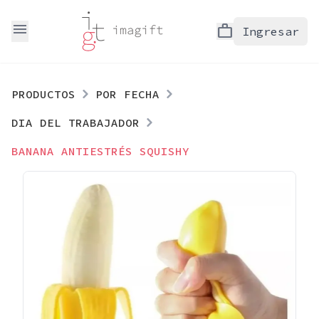
menu
work
Ingresar
PRODUCTOS
POR FECHA
DIA DEL TRABAJADOR
BANANA ANTIESTRÉS SQUISHY