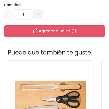
Cantidad
-
+
work
Agregar a Bolsa (1)
Puede que también te guste