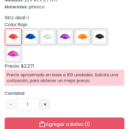
Medidas:
23 x 43 x 2,7 cm.
Materiales:
plástico.
SKU: aba1-i
Color:
Rojo
Precio: $2.271
Precio aproximado en base a 100 unidades. Solicita una
cotización, para obtener un mejor precio.
Cantidad
-
+
work
Agregar a Bolsa (1)