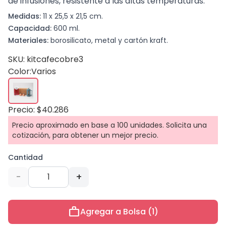
de infusiones, resistente a las altas temperaturas.
Medidas:
11 x 25,5 x 21,5 cm.
Capacidad:
600 ml.
Materiales:
borosilicato, metal y cartón kraft.
SKU: kitcafecobre3
Color:
Varios
Precio: $40.286
Precio aproximado en base a 100 unidades. Solicita una
cotización, para obtener un mejor precio.
Cantidad
-
+
work
Agregar a Bolsa (1)