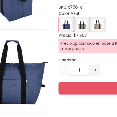
SKU: t756-c
Color:
Azul
Precio: $7.957
Precio aproximado en base a 10
mejor precio.
Cantidad
-
+