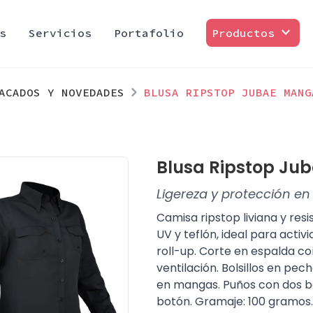
expand_more
s
Servicios
Portafolio
Productos
ACADOS Y NOVEDADES
BLUSA RIPSTOP JUBAE MANG
Blusa Ripstop Ju
Ligereza y protección e
Camisa ripstop liviana y res
UV y teflón, ideal para activ
roll-up. Corte en espalda co
ventilación. Bolsillos en pec
en mangas. Puños con dos b
botón. Gramaje: 100 gramos. 