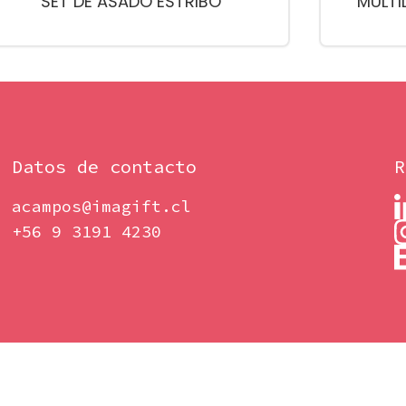
SET DE ASADO ESTRIBO
MULTI
Datos de contacto
R
acampos@imagift.cl
+56 9 3191 4230