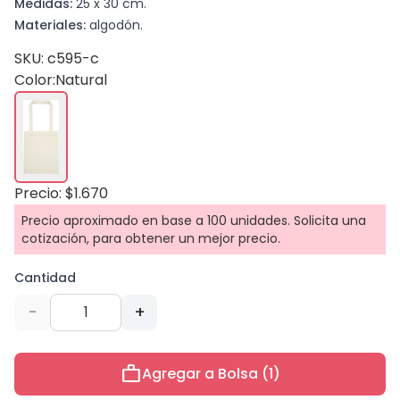
Medidas:
25 x 30 cm.
Materiales:
algodón.
SKU: c595-c
Color:
Natural
Precio: $1.670
Precio aproximado en base a 100 unidades. Solicita una
cotización, para obtener un mejor precio.
Cantidad
-
+
work
Agregar a Bolsa (1)