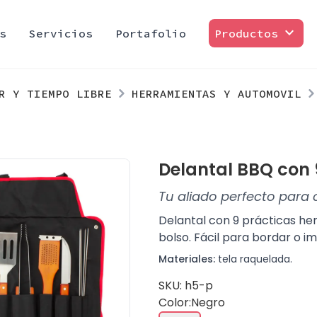
expand_more
s
Servicios
Portafolio
Productos
R Y TIEMPO LIBRE
HERRAMIENTAS Y AUTOMOVIL
Delantal BBQ con
Tu aliado perfecto para 
Delantal con 9 prácticas he
bolso. Fácil para bordar o im
Materiales:
tela raquelada.
SKU: h5-p
Color:
Negro