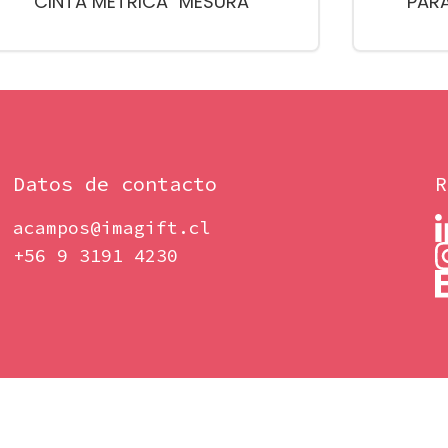
CINTA MÉTRICA "MESURA"
PARA
Datos de contacto
R
acampos@imagift.cl
+56 9 3191 4230