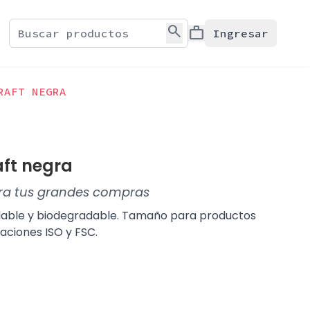
search
work
Ingresar
RAFT NEGRA
aft negra
para tus grandes compras
clable y biodegradable. Tamaño para productos
aciones ISO y FSC.