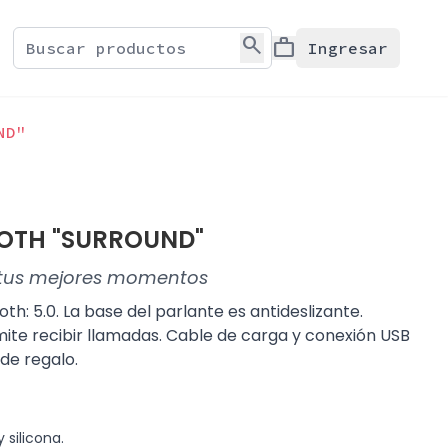
search
work
Ingresar
ND"
OTH "SURROUND"
 tus mejores momentos
th: 5.0. La base del parlante es antideslizante.
ite recibir llamadas. Cable de carga y conexión USB
 de regalo.
 silicona.