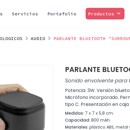
expand_more
s
Servicios
Portafolio
Productos
OLOGICOS
AUDIO
PARLANTE BLUETOOTH "SURROU
PARLANTE BLUETO
Sonido envolvente para
Potencia: 3W. Versión bluetoo
Micrófono incorporado. Perm
tipo C. Presentación en caja
Medidas:
7 x 7 x 5,8 cm.
Capacidad:
800 mAh.
Materiales:
plástico ABS, metal y