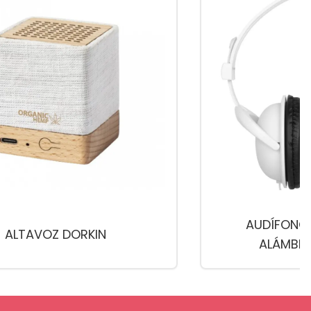
AUDÍFONO
ALTAVOZ DORKIN
ALÁMBRI