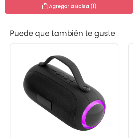
work
Agregar a Bolsa (1)
Puede que también te guste