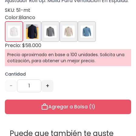
Ajustador Roll Up. Malla Para Ventilacion En Espalda.
SKU: 51-mt
Color:
Blanco
Precio: $58.000
Precio aproximado en base a 100 unidades. Solicita una
cotización, para obtener un mejor precio.
Cantidad
-
+
work
Agregar a Bolsa (1)
Puede que también te guste