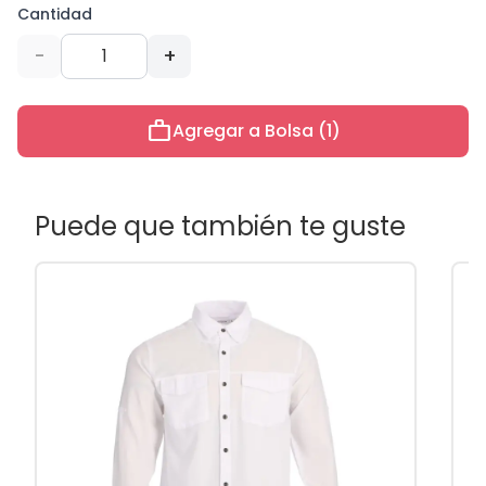
Cantidad
-
+
work
Agregar a Bolsa (1)
Puede que también te guste