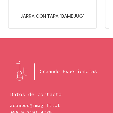
L
JARRA CON TAPA "BAMBJUG"
Datos de contacto
acampos@imagift.cl
+56 9 3191 4230