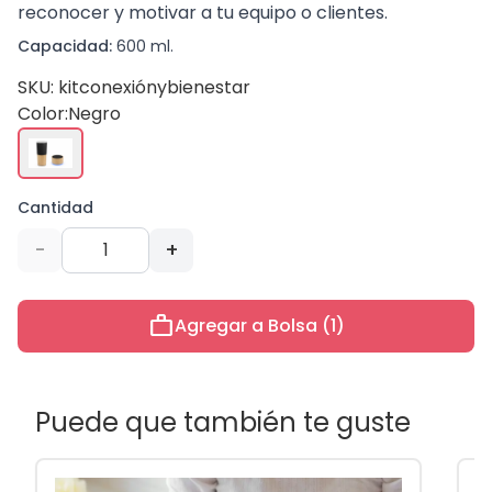
reconocer y motivar a tu equipo o clientes.
Capacidad:
600 ml.
SKU: kitconexiónybienestar
Color:
Negro
Cantidad
-
+
work
Agregar a Bolsa (1)
Puede que también te guste