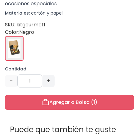
ocasiones especiales.
Materiales:
cartón y papel.
SKU: kitgourmet1
Color:
Negro
Cantidad
-
+
work
Agregar a Bolsa (1)
Puede que también te guste