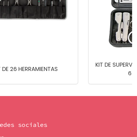
KIT DE SUPERVI
T DE 26 HERRAMIENTAS
6 E
edes sociales