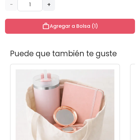
-
+
work
Agregar a Bolsa (1)
Puede que también te guste