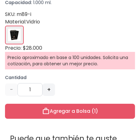
Capacidad:
1.000 ml.
SKU: m89-i
Material:
Vidrio
Precio: $28.000
Precio aproximado en base a 100 unidades. Solicita una
cotización, para obtener un mejor precio.
Cantidad
-
+
work
Agregar a Bolsa (1)
Puede que también te guste