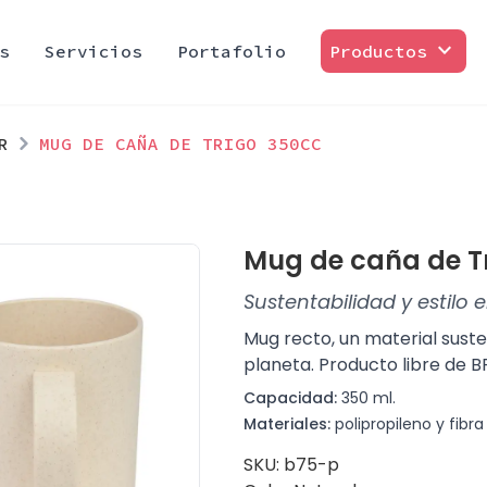
expand_more
s
Servicios
Portafolio
Productos
R
MUG DE CAÑA DE TRIGO 350CC
Mug de caña de T
Sustentabilidad y estilo
Mug recto, un material sust
planeta. Producto libre de B
Capacidad:
350 ml.
Materiales:
polipropileno y fibra 
SKU: b75-p