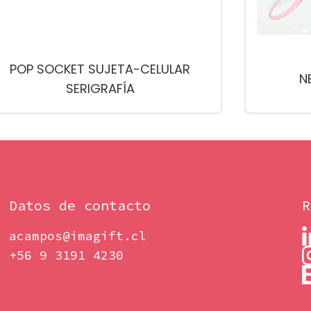
POP SOCKET SUJETA-CELULAR
N
SERIGRAFÍA
Datos de contacto
R
acampos@imagift.cl
+56 9 3191 4230