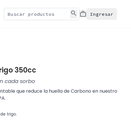
search
work
Ingresar
rigo 350cc
 en cada sorbo
entable que reduce la huella de Carbono en nuestro
PA.
de trigo.